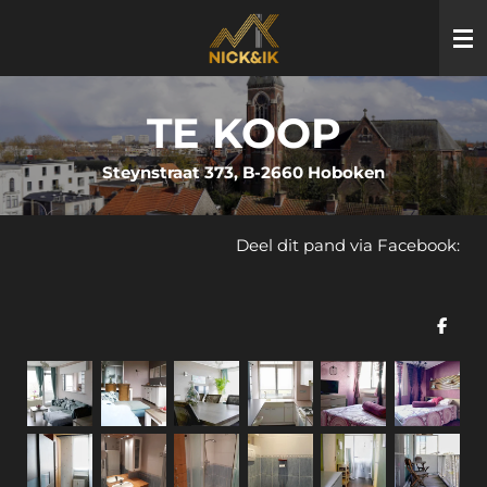
Ga
direct
naar
de
TE KOOP
hoofdinhoud
Steynstraat 373, B-2660 Hoboken
Deel dit pand via Facebook:
D
e
l
e
n