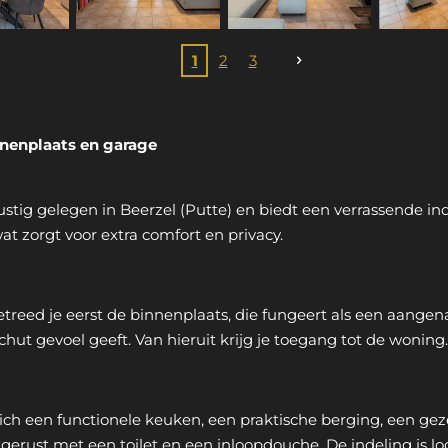
1
2
3
nenplaats en garage
tig gelegen in Beerzel (Putte) en biedt een verrassende in
t zorgt voor extra comfort en privacy.
treed je eerst de binnenplaats, die fungeert als een aang
ut gevoel geeft. Van hieruit krijg je toegang tot de woning.
ich een functionele keuken, een praktische berging, een gez
erust met een toilet en een inloopdouche. De indeling is log