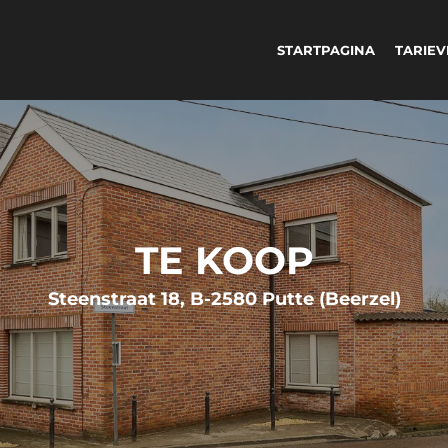
STARTPAGINA
TARIE
TE KOOP
Steenstraat 18, B-2580 Putte (Beerzel)