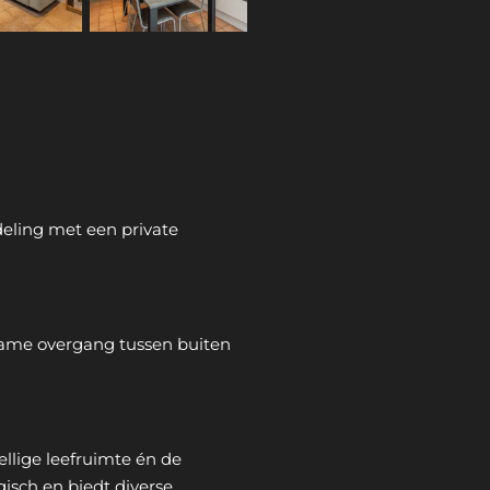
deling met een private
ename overgang tussen buiten
ellige leefruimte én de
isch en biedt diverse