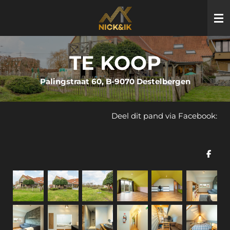
Ga
direct
naar
de
TE KOOP
hoofdinhoud
Palingstraat 60, B-9070 Destelbergen
Deel dit pand via Facebook:
D
e
l
e
n