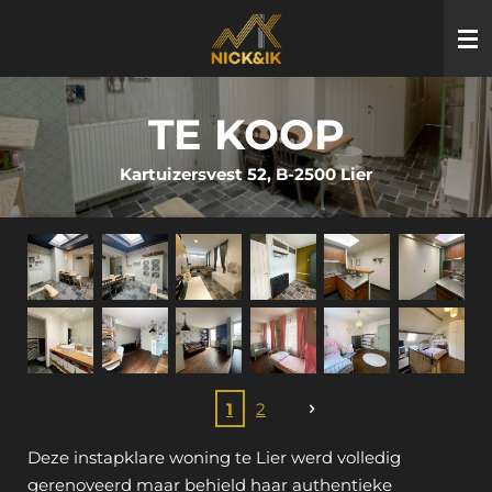
Ga
direct
naar
de
TE KOOP
hoofdinhoud
Kartuizersvest 52, B-2500 Lier
1
2
Deze instapklare woning te Lier werd volledig
gerenoveerd maar behield haar authentieke